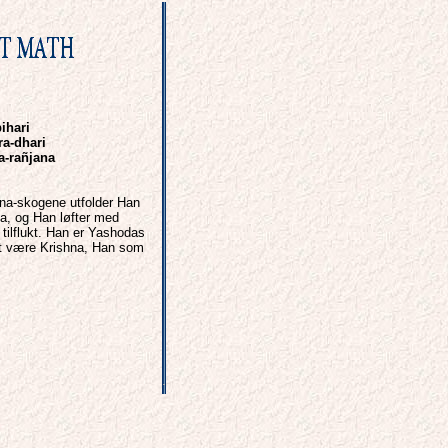
ihari
ra-dhari
a-rañjana
ana-skogene utfolder Han
ja, og Han løfter med
 tilflukt. Han er Yashodas
vet være Krishna, Han som