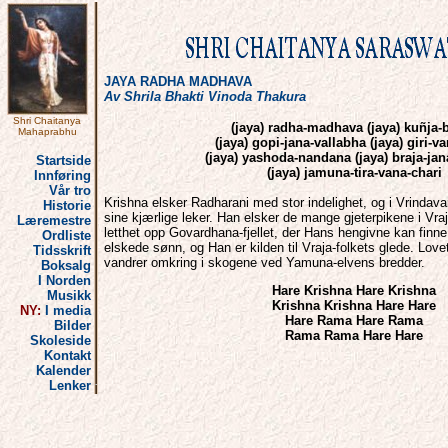
JAYA RADHA MADHAVA
Av Shrila Bhakti Vinoda Thakura
Shri Chaitanya
(jaya) radha-madhava (jaya) kuñja-b
Mahaprabhu
(jaya) gopi-jana-vallabha (jaya) giri-va
(jaya) yashoda-nandana (jaya) braja-jan
Startside
(jaya) jamuna-tira-vana-chari
Innføring
Vår tro
Krishna elsker Radharani med stor indelighet, og i Vrindav
Historie
sine kjærlige leker. Han elsker de mange gjeterpikene i Vra
Læremestre
letthet opp Govardhana-fjellet, der Hans hengivne kan finne
Ordliste
elskede sønn, og Han er kilden til Vraja-folkets glede. Lo
Tidsskrift
vandrer omkring i skogene ved Yamuna-elvens bredder.
Boksalg
I Norden
Hare Krishna Hare Krishna
Musikk
Krishna Krishna Hare Hare
NY:
I media
Hare Rama Hare Rama
Bilder
Rama Rama Hare Hare
Skoleside
Kontakt
Kalender
Lenker